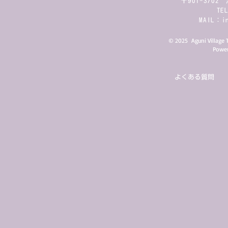
〒901-370
TE
MAIL：
i
© 2025 Aguni Villa
Power
よくある質問