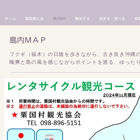
ホーム
粟国島とは
島内MAP
観光する
泊まる・食べる
体
島内ＭＡＰ
フクギ（福木）の日陰を歩きながら、​古き良き沖縄
颯爽と島の風を感じながらポイントを巡る、ゆったり